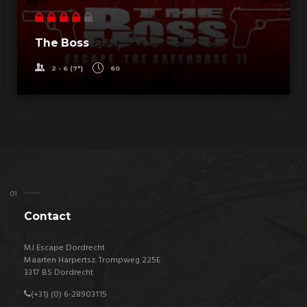
The Boss
2 - 6 (7*)
60
Contact
MJ Escape Dordrecht
Maarten Harpertsz. Trompweg 225E
3317 BS Dordrecht
(+31) (0) 6-
28903115