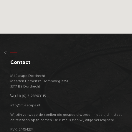
Contact
MJ Escape Dordrecht
Maarten Harpertsz. Trompweg 225E
3317 BS Dordrecht
(+31) (0) 6-
28903115
info@mjescape.nl
Wij zijn vanwege de spellen die gespeeld worden niet altijd in staat
de telefoon op te nemen. De e-mails zien wij altijd verschijnen!
KVK: 24454234