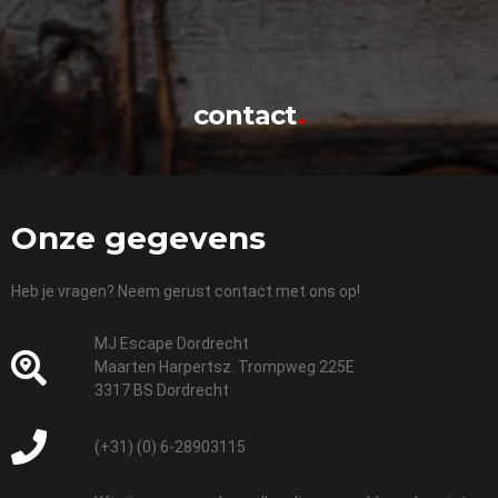
contact
Onze gegevens
Heb je vragen? Neem gerust contact met ons op!
MJ Escape Dordrecht
Maarten Harpertsz. Trompweg 225E
3317 BS Dordrecht
(+31) (0) 6-28903115