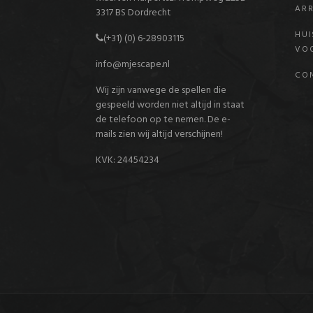
AR
3317 BS Dordrecht
HUI
(+31) (0) 6-
28903115
VO
info@mjescape.nl
CO
Wij zijn vanwege de spellen die
gespeeld worden niet altijd in staat
de telefoon op te nemen. De e-
mails zien wij altijd verschijnen!
KVK: 24454234