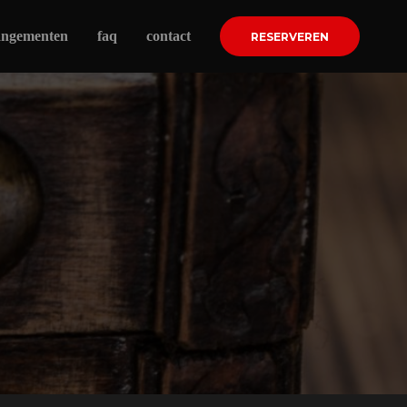
angementen
faq
contact
RESERVEREN