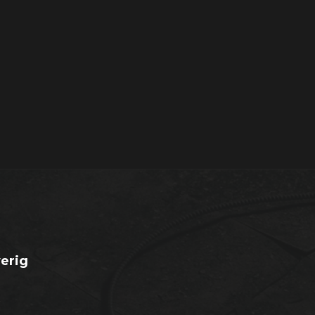
erig
Q