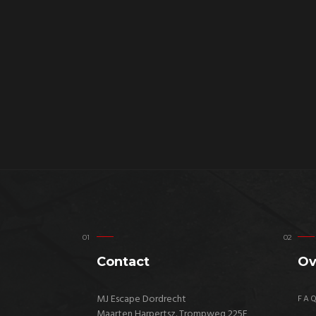
Contact
Ov
MJ Escape Dordrecht
FA
Maarten Harpertsz. Trompweg 225E